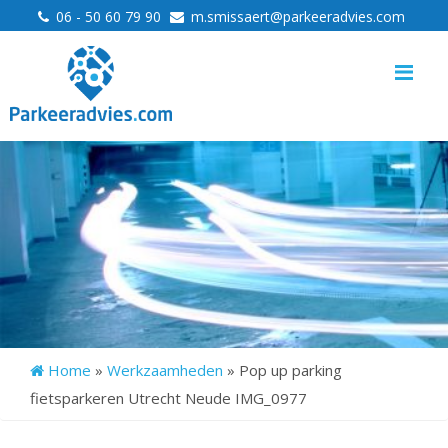
>
>
06 - 50 60 79 90
m.smissaert@parkeeradvies.com
Me
Home
»
Werkzaamheden
»
Pop up parking
fietsparkeren Utrecht Neude IMG_0977