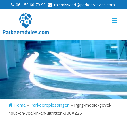
>
>
06 - 50 60 79 90
m.smissaert@parkeeradvies.com
Me
Home
»
Parkeeroplossingen
»
Pgrg-mooie-gevel-
hout-en-veel-in-en-uitritten-300×225