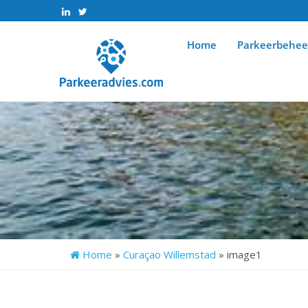
>
>
Home
Parkeerbehee
Home
»
Curaçao Willemstad
»
image1