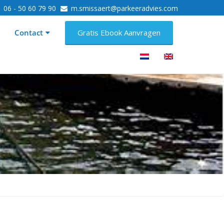
06 - 50 60 79 90
m.smissaert@parkeeradvies.com
Contact
Gratis Ebook Aanvragen