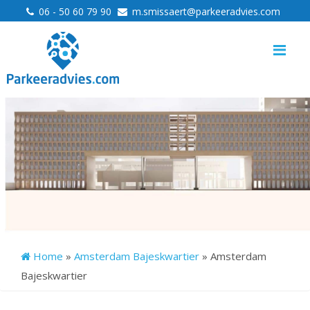
>
>
06 - 50 60 79 90
m.smissaert@parkeeradvies.com
Me
Home
»
Amsterdam Bajeskwartier
»
Amsterdam
Bajeskwartier